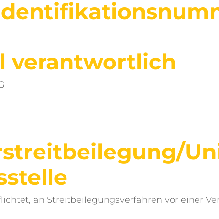
­identifikations­nu
l verantwortlich
G
streit­beilegung/Un
­stelle
flichtet, an Streitbeilegungsverfahren vor einer V