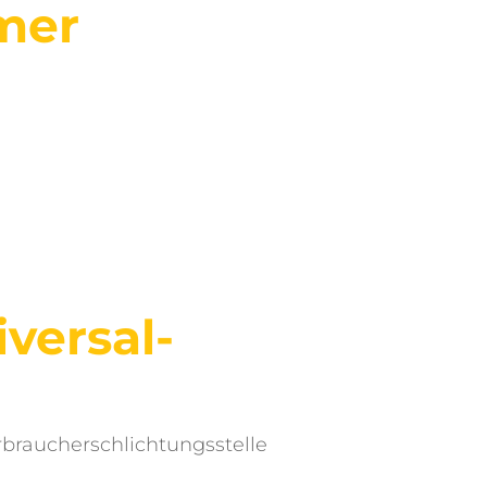
mmer
iversal­
erbraucherschlichtungsstelle