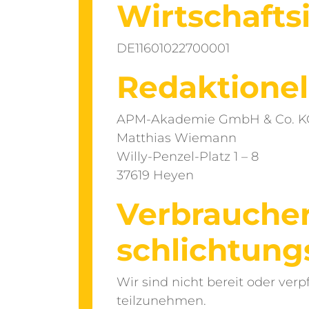
Wirtschafts
DE11601022700001
Redaktionel
APM-Akademie GmbH & Co. K
Matthias Wiemann
Willy-Penzel-Platz 1 – 8
37619 Heyen
Verbraucher­
schlichtungs
Wir sind nicht bereit oder verp
teilzunehmen.