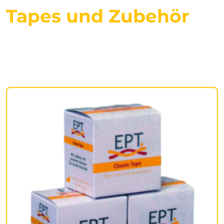
Tapes und Zubehör